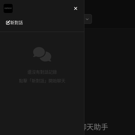
拉法AI 聊天助手
中醫辨證分析師
新對話
還沒有對話記錄
點擊「新對話」開始聊天
歡迎使用拉法AI 聊天助手